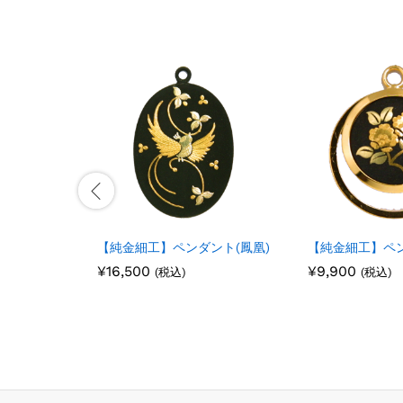
【純金細工】ペンダント(鳳凰)
【純金細工】ペン
¥
¥
16,500
16,500
¥
¥
9,900
9,900
(税込)
(税込)