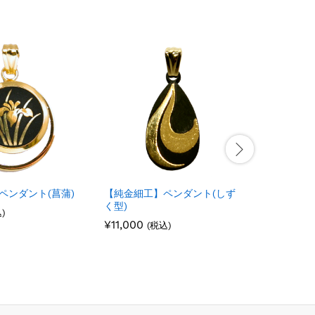
ペンダント(菖蒲)
【純金細工】ペンダント(しず
【純金細
く型)
ラン)
)
¥
¥
11,000
11,000
¥
¥
6,600
6,600
(税込)