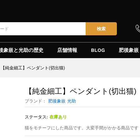
)
検索
後象嵌と光助の歴史
店舗情報
BLOG
肥後象嵌
【純金細工】ペンダント(切出猫)
【純金細工】ペンダント(切出猫)
ブランド：
肥後象嵌 光助
ステータス:
在庫あり
猫をモチーフにした商品です。大変手間がかかる商品です