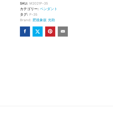
SKU:
M2021P-35
カテゴリー:
ペンダント
タグ:
P-35
Brand:
肥後象嵌 光助