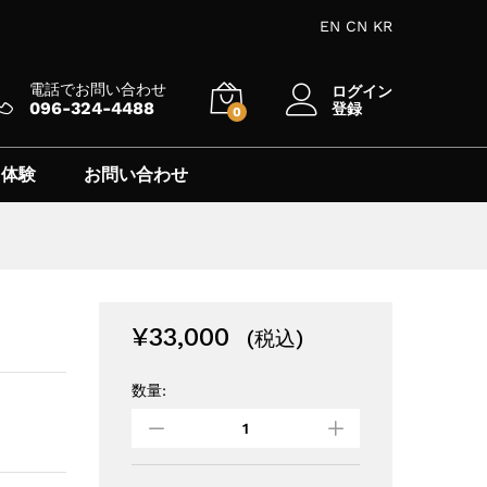
¥
33,000
お買い物カゴに追加
(税込)
EN
CN
KR
電話でお問い合わせ
ログイン
096-324-4488
登録
0
 体験
お問い合わせ
¥
33,000
(税込)
数量: