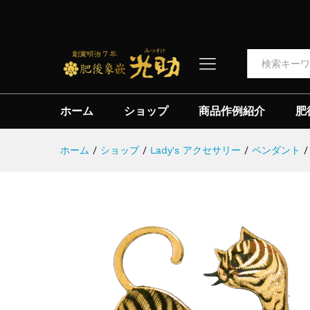
【純金細工】ペンダント(切出猫
商品詳細
ストアポリシー
全て
ホーム
ショップ
商品作例紹介
肥
ホーム
/
ショップ
/
Lady's アクセサリー
/
ペンダント
/