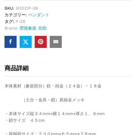
SKU:
M2021P-28
カテゴリー:
ペンダント
タグ:
P-28
Brand:
肥後象嵌 光助
商品詳細
本体素材（象嵌部分）鉄・純金（２４金）・１８金
（土台・金具・鎖）真鍮金メッキ
・本体サイズ縦３４mm×横１４mm×厚さ１、６mm
・鎖サイズ ４５cm
・箱桐箱サイズ：２３０mm×６５mm×２８mm