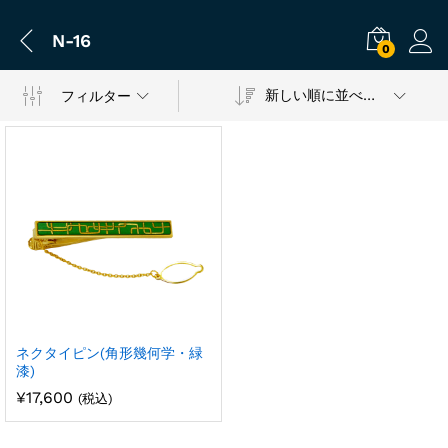
N-16
0
新しい順に並べ替え
フィルター
ネクタイピン(角形幾何学・緑
漆)
¥
17,600
(税込)