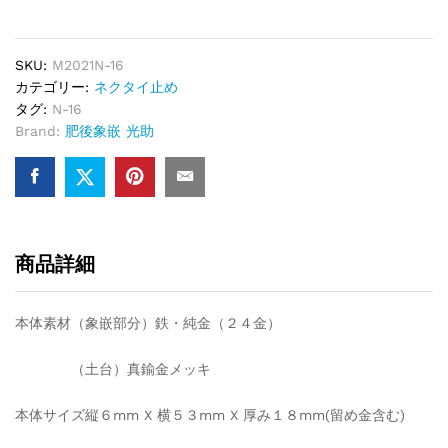
SKU:
M2021N-16
カテゴリー:
ネクタイ止め
タグ:
N-16
Brand:
肥後象嵌 光助
商品詳細
本体素材（象嵌部分）鉄・純金（２４金）
（土台）真鍮金メッキ
本体サイズ縦６mm X 横５３mm X 厚み１８mm(留め金含む)