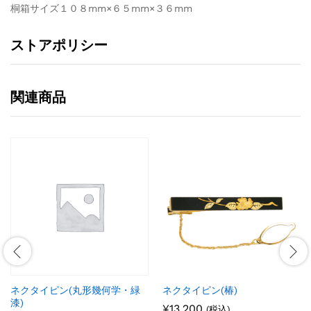
桐箱サイズ１０８mm×６５mm×３６mm
ストアポリシー
関連商品
ネクタイピン(丸形幾何学・緑
ネクタイピン(椿)
漆)
¥
13,200
(税込)