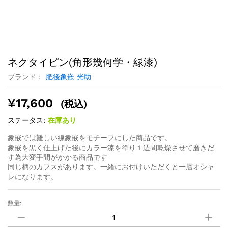
ネクタイピン(角形幾何学・緑漆)
ブランド：
肥後象嵌 光助
¥
17,600
(税込)
ステータス:
在庫あり
象嵌では難しい線象嵌をモチーフにした商品です。
象嵌を黒く仕上げた後にカラー漆を塗り１週間乾燥させて磨きだ
す為大変手間がかかる商品です
同じ柄のカフスがあります。一緒にお付けいただくと一層オシャ
レになります。
数量: