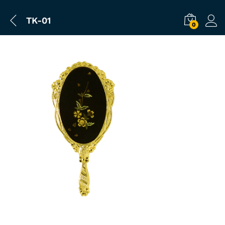
TK-01
0