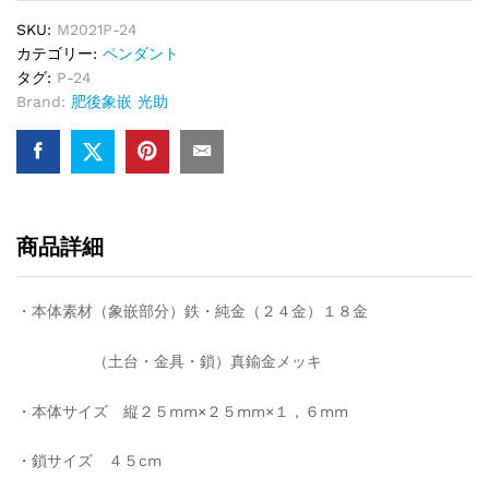
SKU:
M2021P-24
カテゴリー:
ペンダント
タグ:
P-24
Brand:
肥後象嵌 光助
商品詳細
・本体素材（象嵌部分）鉄・純金（２４金）１８金
（土台・金具・鎖）真鍮金メッキ
・本体サイズ 縦２５mm×２５mm×１，６mm
・鎖サイズ ４５cm