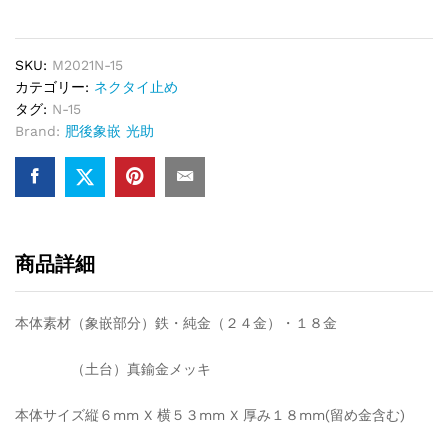
SKU:
M2021N-15
カテゴリー:
ネクタイ止め
タグ:
N-15
Brand:
肥後象嵌 光助
商品詳細
本体素材（象嵌部分）鉄・純金（２４金）・１８金
（土台）真鍮金メッキ
本体サイズ縦６mm X 横５３mm X 厚み１８mm(留め金含む)