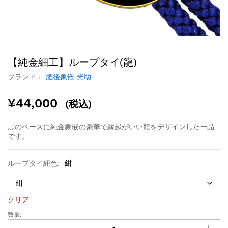
【純金細工】ループタイ(龍)
ブランド：
肥後象嵌 光助
¥
44,000
(税込)
黒のベースに純金象嵌の豪華で縁起がいい龍をデザインした一品
です。
ループタイ紐色:
紺
クリア
数量: