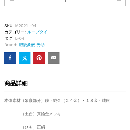
SKU:
M2021L-04
カテゴリー:
ループタイ
タグ:
L-04
Brand:
肥後象嵌 光助
商品詳細
本体素材（象嵌部分）鉄・純金（２４金）・１８金・純銀
（土台）真鍮金メッキ
（ひも）正絹