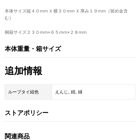
本体サイズ縦４０mm X 横３０mm X 厚み１９mm（留め金含
む）
桐箱サイズ２３０mm×６５mm×２８mm
本体重量・箱サイズ
追加情報
ループタイ紐色
えんじ, 紺, 緑
ストアポリシー
関連商品