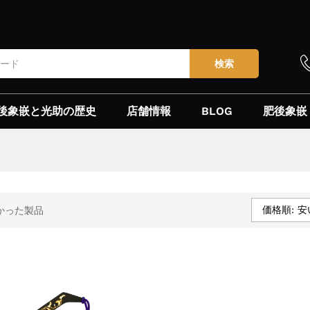
検索
後象嵌と光助の歴史
店舗情報
BLOG
肥後象嵌
価格順: 安
かった製品