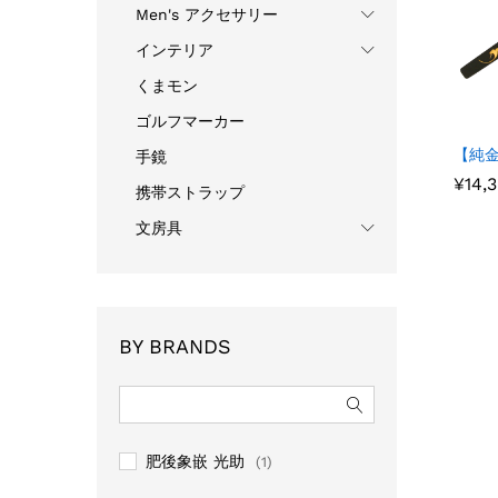
Men's アクセサリー
インテリア
くまモン
ゴルフマーカー
【純金
手鏡
¥
¥
14,
14,
携帯ストラップ
文房具
BY BRANDS
肥後象嵌 光助
(1)