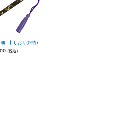
細工】しおり(銀杏)
300
300
(税込)