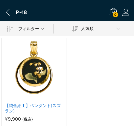
P-18
0
人気順
フィルター
【純金細工】ペンダント(スズ
ラン)
¥
9,900
(税込)