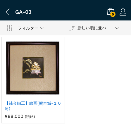
GA-03
0
新しい順に並べ替え
フィルター
【純金細工】絵画(熊本城-１０
角)
¥
88,000
(税込)