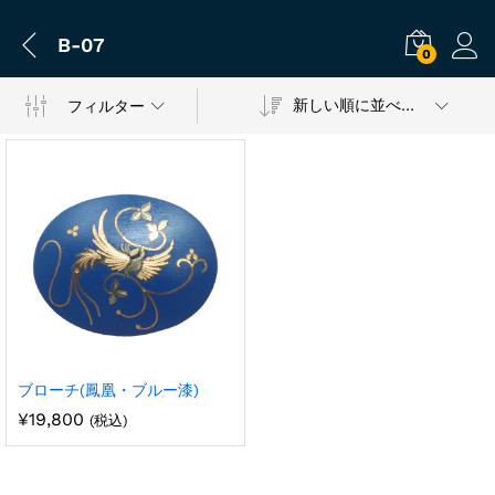
B-07
0
新しい順に並べ替え
フィルター
ブローチ(鳳凰・ブルー漆)
¥
19,800
(税込)