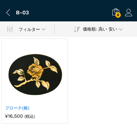
B-03
0
価格順: 高い 安い
フィルター
ブローチ(椿)
¥
16,500
(税込)