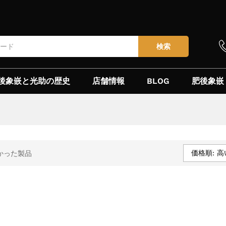
検索
後象嵌と光助の歴史
店舗情報
BLOG
肥後象嵌
価格順: 高
かった製品