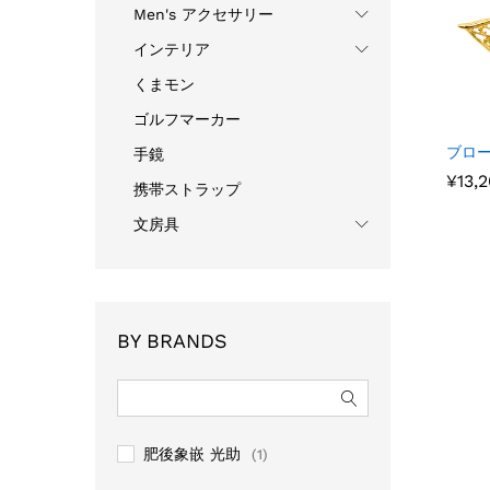
Men's アクセサリー
インテリア
くまモン
ゴルフマーカー
ブロー
手鏡
¥
¥
13,
13,
携帯ストラップ
文房具
BY BRANDS
肥後象嵌 光助
(1)