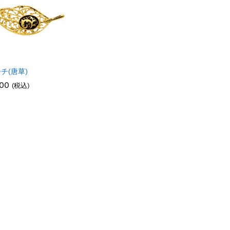
チ(唐草)
200
200
(税込)