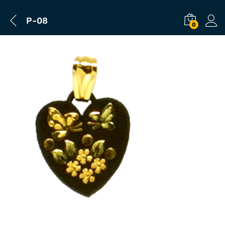
P-08
0