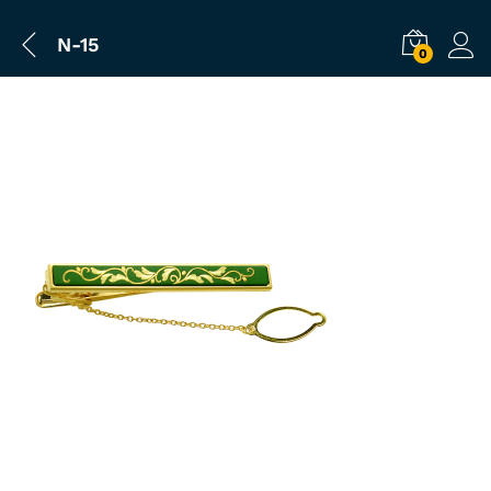
N-15
0