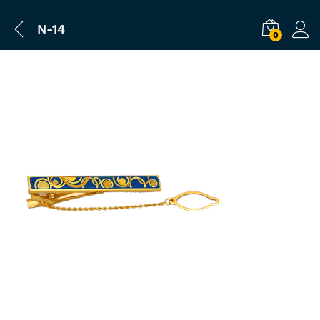
N-14
0