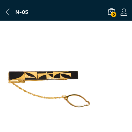
N-05
0