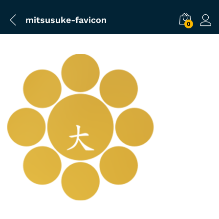
mitsusuke-favicon
0