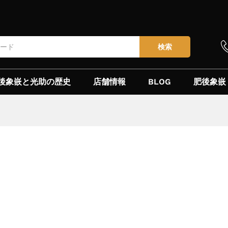
検索
後象嵌と光助の歴史
店舗情報
BLOG
肥後象嵌