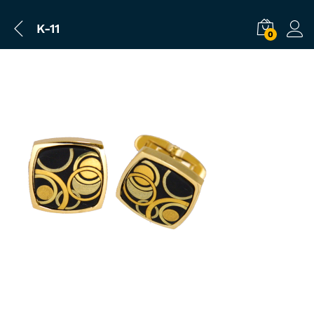
K-11
0