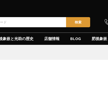
検索
後象嵌と光助の歴史
店舗情報
BLOG
肥後象嵌