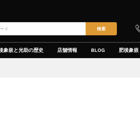
検索
後象嵌と光助の歴史
店舗情報
BLOG
肥後象嵌