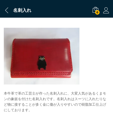
名刺入れ
0
本牛革で革の工芸士が作った名刺入れに、大変人気があるくまモ
ンの象嵌を付けた名刺入れです。名刺入れはスーツに入れたりな
ど物に接することが多く金に傷が入りやすいので樹脂加工仕上げ
にしております。