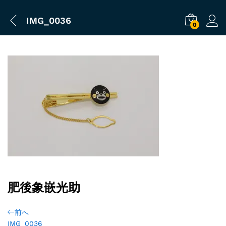
IMG_0036
0
肥後象嵌光助
前へ
IMG_0036