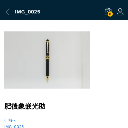
IMG_0025
0
肥後象嵌光助
前へ
IMG_0025