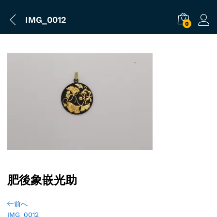
IMG_0012
0
肥後象嵌光助
前へ
IMG_0012