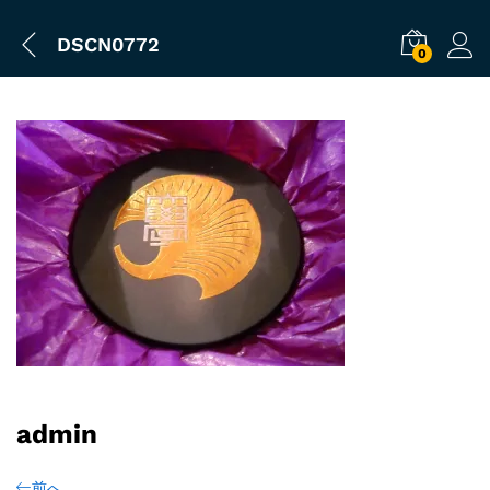
DSCN0772
0
admin
前へ