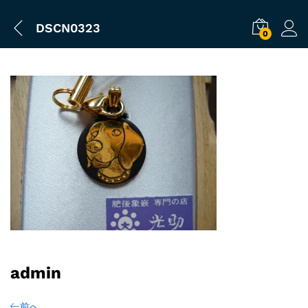
DSCN0323
0
admin
前へ