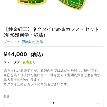
【純金細工】ネクタイ止め＆カフス・セット
(角形幾何学・緑漆)
ブランド：
肥後象嵌 光助
¥
44,000
(税込)
ステータス:
在庫あり
線を入れた象嵌ですが、象嵌の中では線が一番難しい技術です。
象嵌を黒く仕上げた後にカラー漆を塗り１週間乾燥させ磨き出す
為大変手間がかかります。
ネクタイ止めとカフスの単品もございます。
数量: