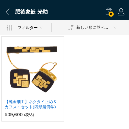
肥後象嵌 光助
0
新しい順に並べ替え
フィルター
【純金細工】ネクタイ止め＆
カフス・セット(四形幾何学)
¥
39,600
(税込)