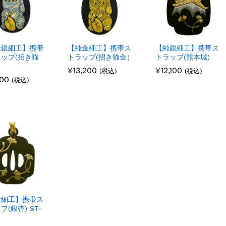
金銀細工】携帯
【純金細工】携帯ス
【純銀細工】携帯ス
ップ(招き猫
トラップ(招き猫金）
トラップ(熊本城)
¥
¥
13,200
13,200
¥
¥
12,100
12,100
(税込)
(税込)
200
200
(税込)
金細工】携帯ス
プ(銀杏) ST-