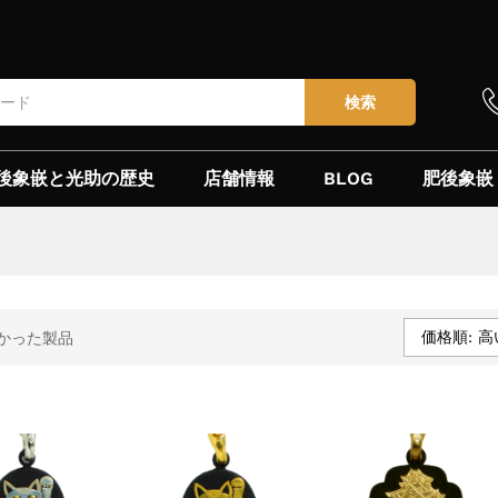
検索
後象嵌と光助の歴史
店舗情報
BLOG
肥後象嵌
価格順: 高
かった製品