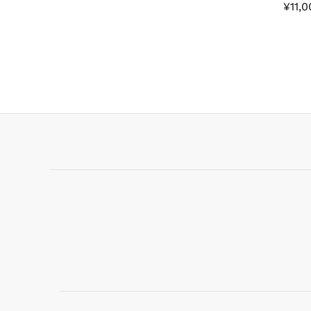
¥
¥
11,
11,