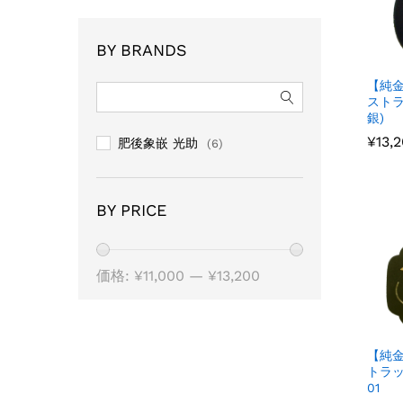
BY BRANDS
【純
ストラ
銀)
¥
¥
13,
13,
肥後象嵌 光助
(6)
BY PRICE
価格:
¥11,000
—
¥13,200
【純
トラッ
01