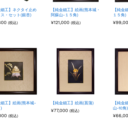
金細工】ネクタイ止め
【純金細工】絵画(熊本城・
【純金細
ス・セット(銀杏)
阿蘇山-１５角)
１５角)
800
800
¥
¥
121,000
121,000
¥
¥
99,0
99,0
(税込)
(税込)
細工】絵画(熊本城-
【純金細工】絵画(菖蒲)
【純金細
)
山-10角)
¥
¥
77,000
77,000
(税込)
000
000
¥
¥
66,0
66,0
(税込)