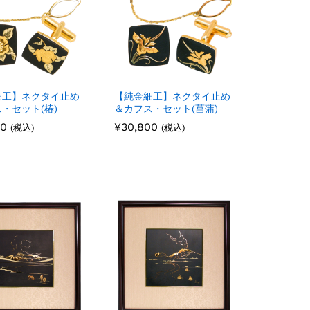
細工】ネクタイ止め
【純金細工】ネクタイ止め
・セット(椿)
＆カフス・セット(菖蒲)
00
00
¥
¥
30,800
30,800
(税込)
(税込)