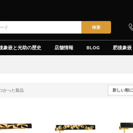
検索
後象嵌と光助の歴史
店舗情報
BLOG
肥後象嵌
新しい順
つかった製品