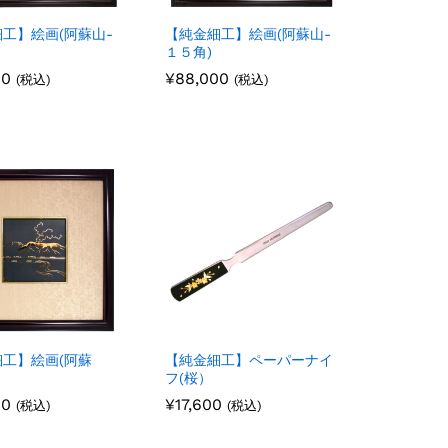
工】絵画(阿蘇山-
【純金細工】絵画(阿蘇山-
１５角)
00
00
¥
¥
88,000
88,000
(税込)
(税込)
工】絵画(阿蘇
【純金細工】ペーパーナイ
フ(桜）
00
00
¥
¥
17,600
17,600
(税込)
(税込)