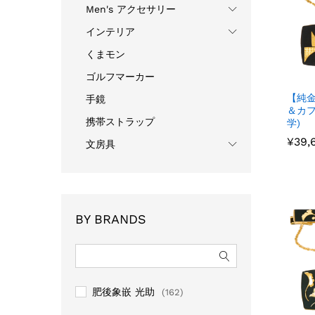
Men's アクセサリー
インテリア
くまモン
ゴルフマーカー
【純
手鏡
＆カフ
携帯ストラップ
学)
¥
¥
39,
39,
文房具
BY BRANDS
肥後象嵌 光助
(162)