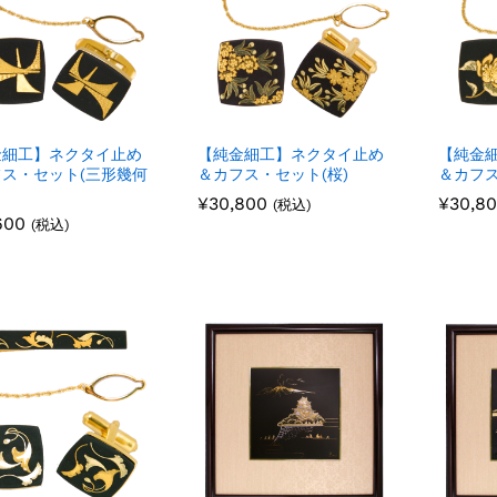
金細工】ネクタイ止め
【純金細工】ネクタイ止め
【純金
ス・セット(三形幾何
＆カフス・セット(桜)
＆カフス
¥
¥
30,800
30,800
¥
¥
30,8
30,8
(税込)
600
600
(税込)