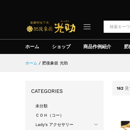
全て
ホーム
ショップ
商品作例紹介
肥
ホーム
/
肥後象嵌 光助
162
見
CATEGORIES
未分類
ＣＯＨ（コー）
Lady's アクセサリー