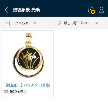
肥後象嵌 光助
0
新しい順に並べ替え
フィルター
【純金細工】ペンダント(菖蒲)
¥
9,900
(税込)