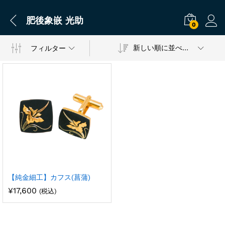
肥後象嵌 光助
0
新しい順に並べ替え
フィルター
【純金細工】カフス(菖蒲)
¥
17,600
(税込)